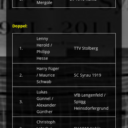
Mergole
Doppel:
Lenny
Herold /
1.
TTV Stolberg
Philipp
Hesse
Harry Füger
2.
/ Maurice
SC Syrau 1919
Schwab
Lukas
VfB Lengenfeld /
Günnel /
3.
SpVgg
Alexander
Heinsdorfergrund
Günther
Christoph