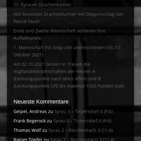
11. Syrauer Drachenturnier
Voll besetztes Drachenturnier mit Doppelschlag von
Pascal Faust
Erste und Zweite Mannschaft verlieren ihre
Auftaktspiele
1. Mannschaft mit Sieg und Unentschieden (16./17.
Oktober 2021)
Am 02.10.2021 fanden in Treuen die
Vogtlandmeisterschaften der Herren A
(Leistungspunkte nach oben offen) und B
(Leistungspunkte LPZ bis maximal 1550 Punkte) statt.
Neueste Kommentare
Geipel, Andreas
zu
Syrau II – Tirpersdorf II (9:6)
Frank Begerock
zu
Syrau II – Tirpersdorf II (9:6)
Thomas Wolf
zu
Syrau 2 – Reichenbach 3 (11:4)
Rainer Töpfer
zu
Syrau 2 – Reichenbach 3 (11:4)