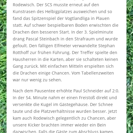
Rodewisch. Der SCS musste erneut auf den
Kunstrasen des Helbigplatzes ausweichen und so
fand das Spitzenspiel der Vogtlandliga in Plauen
statt. Auf schwer bespielbaren Boden erwischten die
Drachen den besseren Start. In der 3. Spielminute
drang Pascal Steinbach in den Strafraum und wurde
gefoult. Den fälligen Elfmeter verwandelte Stephan
Rotthoff zur frühen Führung. Der Treffer spielte den
Hausherren in die Karten, aber sie schalteten keinen
Gang zurück. Mit einfachen Mitteln erspielten sich
die Drachen einige Chancen. Vom Tabellenzweiten
war nur wenig zu sehen.
Nach dem Pausentee erhöhte Paul Schneider auf 2:0.
In der 54. Minute nahm er einen Freistoß direkt und
versenkte die Kugel im Gästegehäuse. Der Schnee
taute und die Platzverhältnisse wurden besser. Jetzt
kam auch Rodewisch gelegentlich zu Chancen, aber
unsere Kicker brachten immer wieder ein Bein
dazwischen. Falls die Gäste zum Abschluss kamen,