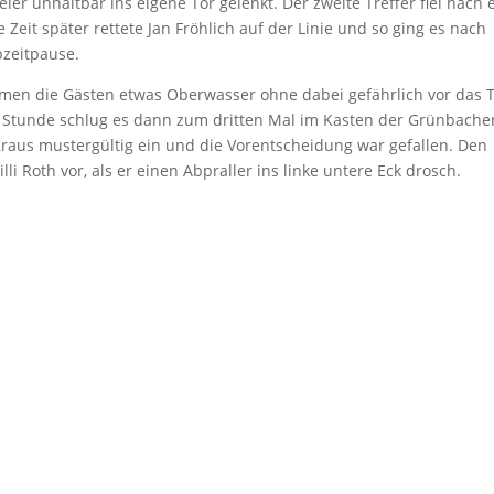
r unhaltbar ins eigene Tor gelenkt. Der zweite Treffer fiel nach 
Zeit später rettete Jan Fröhlich auf der Linie und so ging es nach
bzeitpause.
amen die Gästen etwas Oberwasser ohne dabei gefährlich vor das 
 Stunde schlug es dann zum dritten Mal im Kasten der Grünbache
raus mustergültig ein und die Vorentscheidung war gefallen. Den
li Roth vor, als er einen Abpraller ins linke untere Eck drosch.