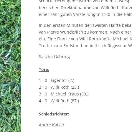
scharfe Hereingabe wurde von einem Gästespiele
herrlichen Direktabnahme von Willi Roth. Kurze 
einer sehr guten Vorstellung mit 2:0 in die Hal
In den ersten Minuten der zweiten Hälfte bek
von Pierre Wunderlich zu kommen. Nach einer
ein. Eine Flanke von Willi
Roth
köpfte Michael K
Treffer zum Endstand behielt sich Regisseur Wil
Sascha Göhring
Tore:
1 : 0 Eigentor (2.)
2 : 0 Willi Roth (23.)
3 : 0 Michael Kraus (59.)
4 : 0 Willi Roth (87.)
Schiedsrichter:
Andre Kaiser