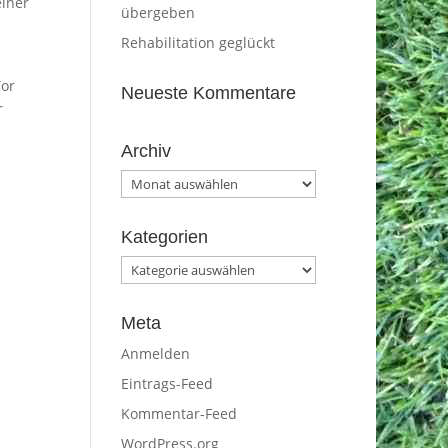
einer
übergeben
Rehabilitation geglückt
Tor
Neueste Kommentare
r
Archiv
Archiv
Kategorien
Kategorien
Meta
Anmelden
Eintrags-Feed
Kommentar-Feed
WordPress.org