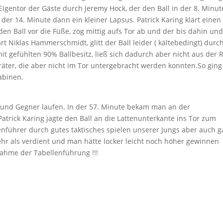
igentor der Gäste durch Jeremy Hock, der den Ball in der 8. Minut
 der 14. Minute dann ein kleiner Lapsus. Patrick Kari
ng klärt einen 
en Ball vor die Füße, zog mittig aufs Tor ab und der bis dahin und
 Niklas Hammerschmidt, glitt der Ball leider ( kältebedingt) durch
 gefühlten 90% Ballbesitz, ließ sich dadurch aber nicht aus der 
räter, die aber nicht im Tor untergebracht werden konnten.So ging
abinen.
l und Gegner laufen. In der 57. Minute bekam man an der
atrick Karing jagte den Ball an die Lattenunterkante ins Tor zum
enführer durch gutes taktisches spielen unserer Jungs aber auch g
ehr als verdient und man hätte locker leicht noch höher gewinnen
hme der Tabellenführung !!!