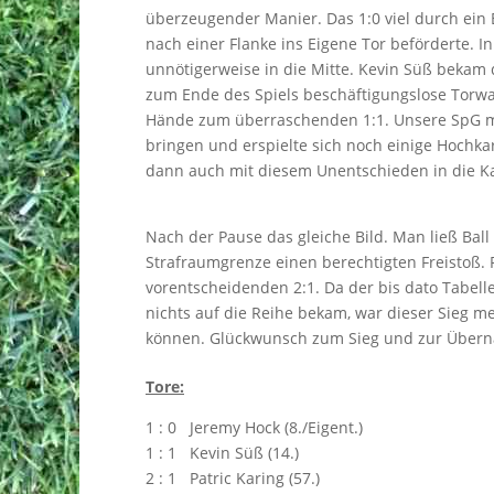
überzeugender Manier. Das 1:0 viel durch ein E
nach einer Flanke ins Eigene Tor beförderte. In
unnötigerweise in die Mitte. Kevin Süß bekam d
zum Ende des Spiels beschäftigungslose Torwart
Hände zum überraschenden 1:1. Unsere SpG mit
bringen und erspielte sich noch einige Hochka
dann auch mit diesem Unentschieden in die K
Nach der Pause das gleiche Bild. Man ließ Bal
Strafraumgrenze einen berechtigten Freistoß. P
vorentscheidenden 2:1. Da der bis dato Tabell
nichts auf die Reihe bekam, war dieser Sieg m
können. Glückwunsch zum Sieg und zur Überna
Tore:
1 : 0 Jeremy Hock (8./Eigent.)
1 : 1 Kevin Süß (14.)
2 : 1 Patric Karing (57.)