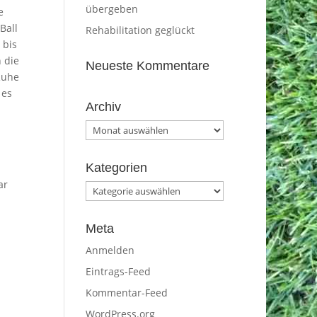
übergeben
e
Ball
Rehabilitation geglückt
 bis
 die
Neueste Kommentare
Ruhe
 es
Archiv
Archiv
Kategorien
ar
Kategorien
Meta
Anmelden
Eintrags-Feed
Kommentar-Feed
WordPress.org