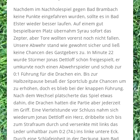
Nachdem im Nachholespiel gegen Bad Brambach
keine Punkte eingefahren wurden, sollte es in Bad
Elster wieder besser laufen. Auf einem gut
bespielbaren Platz übernahm Syrau sofort das
Zepter, aber Tore wollten vorerst noch nicht fallen.
Unsere Abwehr stand wie gewohnt sicher und ließ
keine Chancen des Gastgebers zu. In Minute 22
wurde Stürmer Jonas Dettloff schön freigespielt, er
umkurvte noch einen Abwehrspieler und schob zur
0:1 F
ührung für die Drachen ein. Bis zur
Halbzeitpause besaß der Sportclub gute Chancen um
zu erhöhen, doch es blieb bei der knappen Führung.
Nach dem Wechsel plätscherte das Spiel etwas
dahin, die Drachen hatten die Partie aber jederzeit
im Griff. Eine Viertelstunde vor Schluss nahm sich
wiederum Jonas Dettloff ein Herz, dribbelte sich bis
zum Strafraum durch und versenkte mit links das
Leder unhaltbar zum 0:2 (74.) ins linke untere Eck.
Durch eine Schlafeinheit in der Deckung, kam Bad