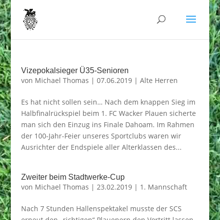
Vizepokalsieger Ü35-Senioren
von
Michael Thomas
|
07.06.2019
|
Alte Herren
Es hat nicht sollen sein… Nach dem knappen Sieg im
Halbfinalrückspiel beim 1. FC Wacker Plauen sicherte
man sich den Einzug ins Finale Dahoam. Im Rahmen
der 100-Jahr-Feier unseres Sportclubs waren wir
Ausrichter der Endspiele aller Alterklassen des...
Zweiter beim Stadtwerke-Cup
von
Michael Thomas
|
23.02.2019
|
1. Mannschaft
Nach 7 Stunden Hallenspektakel musste der SCS
erneut den „richtigen“ Plauenern den Vortritt lassen.