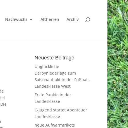
Nachwuchs
Altherren
Archiv
Neueste Beiträge
Unglückliche
Derbyniederlage zum
Saisonauftakt in der Fußball-
Landesklasse West
de
Erste Punkte in der
iel
Landesklasse
 Die
C-Jugend startet Abenteuer
Landesklasse
n
neue Aufwärmtrikots
um