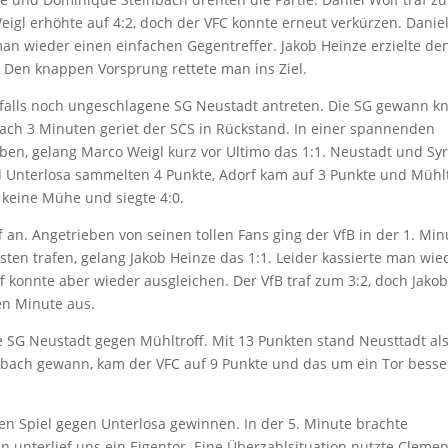
eigl erhöhte auf 4:2, doch der VFC konnte erneut verkürzen. Danie
 man wieder einen einfachen Gegentreffer. Jakob Heinze erzielte de
. Den knappen Vorsprung rettete man ins Ziel.
falls noch ungeschlagene SG Neustadt antreten. Die SG gewann k
ach 3 Minuten geriet der SCS in Rückstand. In einer spannenden
aben, gelang Marco Weigl kurz vor Ultimo das 1:1. Neustadt und Sy
d Unterlosa sammelten 4 Punkte, Adorf kam auf 3 Punkte und Mühlt
 keine Mühe und siegte 4:0.
an. Angetrieben von seinen tollen Fans ging der VfB in der 1. Min
en trafen, gelang Jakob Heinze das 1:1. Leider kassierte man wie
f konnte aber wieder ausgleichen. Der VfB traf zum 3:2, doch Jakob
ten Minute aus.
SG Neustadt gegen Mühltroff. Mit 13 Punkten stand Neusttadt al
lbach gewann, kam der VFC auf 9 Punkte und das um ein Tor besse
n Spiel gegen Unterlosa gewinnen. In der 5. Minute brachte
unterlief uns ein Eigentor. Eine Überzahlsituation nutzte Cleme