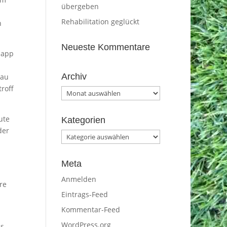
übergeben
l
Rehabilitation geglückt
n
Neueste Kommentare
napp
Archiv
rau
roff
Archiv
ute
Kategorien
der
Kategorien
Meta
s
Anmelden
re
Eintrags-Feed
Kommentar-Feed
WordPress.org
ns