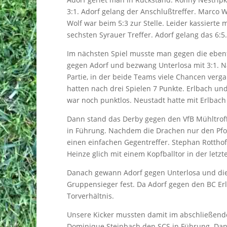
3:1. Adorf gelang der Anschlußtreffer. Marco W
Wolf war beim 5:3 zur Stelle. Leider kassierte
sechsten Syrauer Treffer. Adorf gelang das 6:5
Im nächsten Spiel musste man gegen die eben
gegen Adorf und bezwang Unterlosa mit 3:1. N
Partie, in der beide Teams viele Chancen verg
hatten nach drei Spielen 7 Punkte. Erlbach un
war noch punktlos. Neustadt hatte mit Erlbach
Dann stand das Derby gegen den VfB Mühltroff 
in Führung. Nachdem die Drachen nur den Pfost
einen einfachen Gegentreffer. Stephan Rotthof
Heinze glich mit einem Kopfballtor in der letz
Danach gewann Adorf gegen Unterlosa und die 
Gruppensieger fest. Da Adorf gegen den BC Er
Torverhältnis.
Unsere Kicker mussten damit im abschließende
Dominique Steinbach den SCS in Führung. Dann 