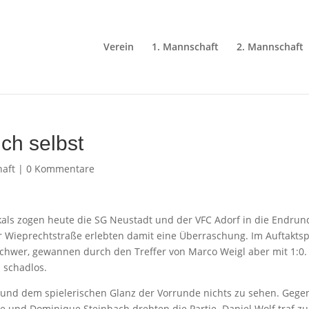
Verein
1. Mannschaft
2. Mannschaft
ch selbst
aft
|
0 Kommentare
als zogen heute die SG Neustadt und der VFC Adorf in die Endrun
er Wieprechtstraße erlebten damit eine Überraschung. Im Auftaktsp
schwer, gewannen durch den Treffer von Marco Weigl aber mit 1:0.
 schadlos.
t und dem spielerischen Glanz der Vorrunde nichts zu sehen. Gege
e und Dominique Steinbach drehten die Partie. Daniel Wolf traf z