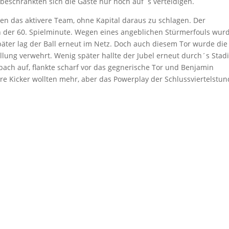
n beschränkten sich die Gäste nur noch auf´s verteidigen.
n das aktivere Team, ohne Kapital daraus zu schlagen. Der
n der 60. Spielminute. Wegen eines angeblichen Stürmerfouls wur
päter lag der Ball erneut im Netz. Doch auch diesem Tor wurde die
llung verwehrt. Wenig später hallte der Jubel erneut durch´s Stad
ach auf, flankte scharf vor das gegnerische Tor und Benjamin
e Kicker wollten mehr, aber das Powerplay der Schlussviertelstun