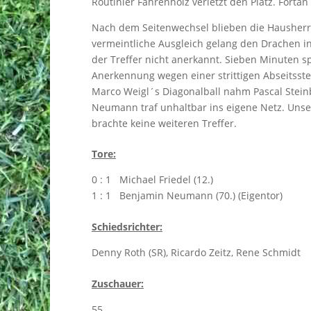
Routinier Fahrenholz verletzt den Platz. Forta
Nach dem Seitenwechsel blieben die Hausherre
vermeintliche Ausgleich gelang den Drachen i
der Treffer nicht anerkannt. Sieben Minuten s
Anerkennung wegen einer strittigen Abseitsste
Marco Weigl´s Diagonalball nahm Pascal Steinb
Neumann traf unhaltbar ins eigene Netz. Unser
brachte keine weiteren Treffer.
Tore:
0 : 1 Michael Friedel (12.)
1 : 1 Benjamin Neumann (70.) (Eigentor)
Schiedsrichter:
Denny Roth (SR), Ricardo Zeitz, Rene Schmidt
Zuschauer:
55