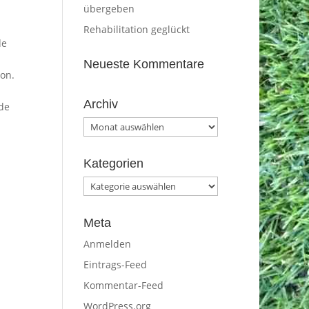
übergeben
Rehabilitation geglückt
de
Neueste Kommentare
ion.
Archiv
de
Archiv
Kategorien
Kategorien
Meta
Anmelden
Eintrags-Feed
Kommentar-Feed
WordPress.org