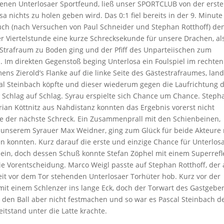
enen Unterlosaer Sportfeund, ließ unser SPORTCLUB von der erst
a nichts zu holen geben wird. Das 0:1 fiel bereits in der 9. Minute
rsuch (nach Versuchen von Paul Schneider und Stephan Rotthoff) de
er Viertelstunde eine kurze Schrecksekunde für unsere Drachen, al
Strafraum zu Boden ging und der Pfiff des Unparteiischen zum
b. Im direkten Gegenstoß beging Unterlosa ein Foulspiel im rechten
mens Zierold’s Flanke auf die linke Seite des Gästestrafraumes, lan
cal Steinbach köpfte und dieser wiederum gegen die Laufrichtung 
s Schlag auf Schlag. Syrau erspielte sich Chance um Chance. Steph
ian Köttnitz aus Nahdistanz konnten das Ergebnis vorerst nicht
e der nächste Schreck. Ein Zusammenprall mit den Schienbeinen,
d unserem Syrauer Max Weidner, ging zum Glück für beide Akteure
zen konnten. Kurz darauf die erste und einzige Chance für Unterlosa
 ein, doch dessen Schuß konnte Stefan Zöphel mit einem Superrefl
ie Vorentscheidung. Marco Weigl passte auf Stephan Rotthoff, der
it vor dem Tor stehenden Unterlosaer Torhüter hob. Kurz vor der
mit einem Schlenzer ins lange Eck, doch der Torwart des Gastgebe
e den Ball aber nicht festmachen und so war es Pascal Steinbach d
itstand unter die Latte krachte.