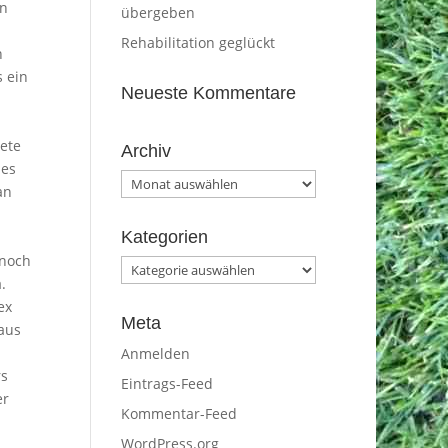
en
übergeben
Rehabilitation geglückt
n
s ein
Neueste Kommentare
dete
Archiv
des
Archiv
an
Kategorien
 noch
Kategorien
.
ex
Meta
 aus
Anmelden
rs
Eintrags-Feed
er
Kommentar-Feed
WordPress.org