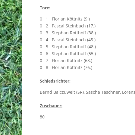
Tore:
0 : 1 Florian Köttnitz (9.)
0 : 2 Pascal Steinbach (17.)
0 : 3 Stephan Rotthoff (38.)
0 : 4 Pascal Steinbach (45.)
0 : 5 Stephan Rotthoff (48.)
0 : 6 Stephan Rotthoff (55.)
0 : 7 Florian Köttnitz (68.)
0 : 8 Florian Köttnitz (76.)
Schiedsrichter:
Bernd Balczuweit (SR), Sascha Täschner, Lorenz
Zuschauer:
80