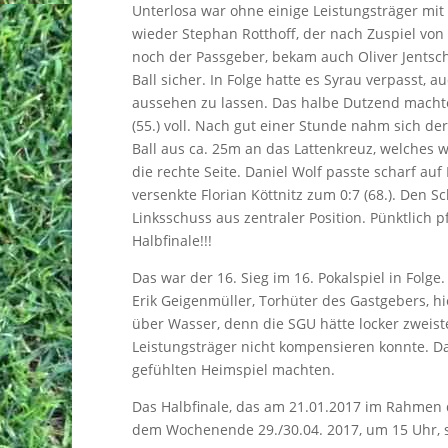
Unterlosa war ohne einige Leistungsträger mit 
wieder Stephan Rotthoff, der nach Zuspiel von 
noch der Passgeber, bekam auch Oliver Jentsch
Ball sicher. In Folge hatte es Syrau verpasst, 
aussehen zu lassen. Das halbe Dutzend macht
(55.) voll. Nach gut einer Stunde nahm sich d
Ball aus ca. 25m an das Lattenkreuz, welches w
die rechte Seite. Daniel Wolf passte scharf a
versenkte Florian Köttnitz zum 0:7 (68.). Den S
Linksschuss aus zentraler Position. Pünktlich pf
Halbfinale!!!
Das war der 16. Sieg im 16. Pokalspiel in Folg
Erik Geigenmüller, Torhüter des Gastgebers, 
über Wasser, denn die SGU hätte locker zweiste
Leistungsträger nicht kompensieren konnte. Da
gefühlten Heimspiel machten.
Das Halbfinale, das am 21.01.2017 im Rahmen d
dem Wochenende 29./30.04. 2017, um 15 Uhr, s