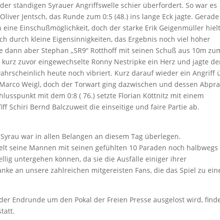
der ständigen Syrauer Angriffswelle schier überfordert. So war es
Oliver Jentsch, das Runde zum 0:5 (48.) ins lange Eck jagte. Gerade
 eine Einschußmöglichkeit, doch der starke Erik Geigenmüller hiel
auch durch kleine Eigensinnigkeiten, das Ergebnis noch viel höher
e dann aber Stephan „SR9“ Rotthoff mit seinen Schuß aus 10m zu
er kurz zuvor eingewechselte Ronny Nestripke ein Herz und jagte d
ahrscheinlich heute noch vibriert. Kurz darauf wieder ein Angriff 
uf Marco Weigl, doch der Torwart ging dazwischen und dessen Abpra
chlusspunkt mit dem 0:8 ( 76.) setzte Florian Köttnitz mit einem
iff Schiri Bernd Balczuweit die einseitige und faire Partie ab.
e. Syrau war in allen Belangen an diesem Tag überlegen.
hielt seine Mannen mit seinen gefühlten 10 Paraden noch halbwegs
llig untergehen können, da sie die Ausfälle einiger ihrer
nke an unsere zahlreichen mitgereisten Fans, die das Spiel zu ei
er Endrunde um den Pokal der Freien Presse ausgelost wird, find
tatt.