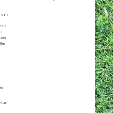
t den
m 0:6
en
über
ller
nem
et an