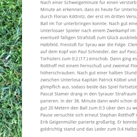
Nach einer Schweigeminute für einen verstorb
Minute an erkennen, dass es heute für Unterlos
durch Florian Köttnitz, der erst im dritten Ve
Ball im Tor unterbringen konnte. Nach gut ein
Unterlosaer Spieler nach einem Zweikampf im 
eventuell fälligen Strafstoß zum Glück ausblie
Halbfeld. Freistoß für Syrau war die Folge. Cle
auf dem Kopf von Paul Schneider, der auf Pas
Torhüters zum 0:2 (17.) einschob. Dann ging e
Rotthoff mit einem Fernschuß und zweimal Flor
höherschrauben. Nach gut einer halben Stund
zwischen Unterlosa Kapitän Patrick Kölbel un
glimpflich aus, sodass beide das Spiel fortset
Pascal Stamer drang in den Syrauer Strafraum
parieren. In der 38. Minute dann wohl schon d
gut 20 Metern den Ball zum 0:3 über den zu we
Pause versuchte sich erneut Stephan Rotthoff 
Erik Geigenmüller parierte großartig. Er konnt
goldrichtig stand und das Leder zum 0:4 Halbze