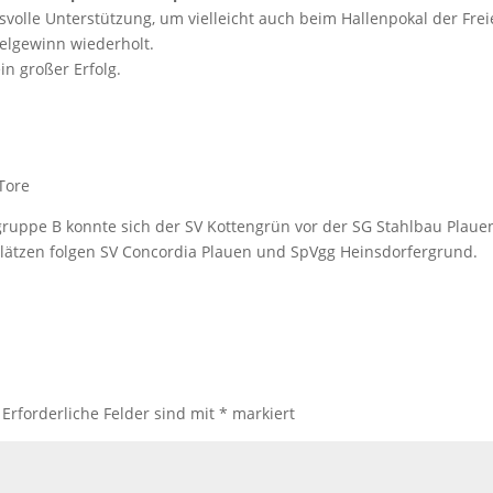
volle Unterstützung, um vielleicht auch beim Hallenpokal der Fre
telgewinn wiederholt.
n großer Erfolg.
Tore
ruppe B konnte sich der SV Kottengrün vor der SG Stahlbau Plauen
Plätzen folgen SV Concordia Plauen und SpVgg Heinsdorfergrund.
Erforderliche Felder sind mit
*
markiert