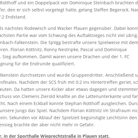
n Rotthoff und ein Doppelpack von Dominique Steinbach brachten 
fer, den er sich selbst vorgelegt hatte, gelang Steffen Begerock. Na
7:2 Endstand.
als nächstes Rodewisch und Wacker Plauen gegenüber. Dabei konn
ächsten Partie war vom Schwung des Auftaktsieges nicht viel übrig
bach-Falkenstein. Die SpVgg bestrafte unsere Spielweise mit dem
ren. Florian Köttnitz, Ronny Nestripke, Pascal und Dominique
2. Sieg aufkommen. Damit waren unsere Drachen und der 1. FC
nung für die Endrunde qualifiziert.
alkenstein durchsetzen und wurde Gruppendritter. Anschließend 
finales. Nachdem der SCS früh mit 0:2 ins Hintertreffen geriet, s
u deuten. Da hatten unsere Kicker aber etwas dagegen und stemmte
chuss von Clemens Zierold knallte an die Lattenunterkante und fa
cht. Nach einem Eckball konnte Stephan Rotthoff ausgleichen. Dur
nsere Jungs das Spiel. Nachdem Florian Köttnitz im Strafraum nic
ein. Sekunden vor Ablauf der Spielzeit begünstigte Leichtsinn den
nsieg brachte der aber nicht mehr in Gefahr.
, in der Sporthalle Wieprechtstraße in Plauen statt.