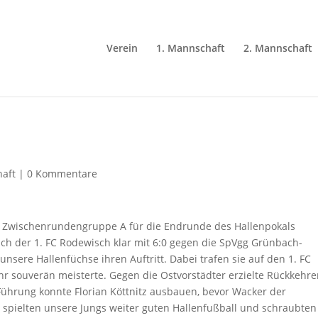
Verein
1. Mannschaft
2. Mannschaft
aft
|
0 Kommentare
r Zwischenrundengruppe A für die Endrunde des Hallenpokals
 sich der 1. FC Rodewisch klar mit 6:0 gegen die SpVgg Grünbach-
nsere Hallenfüchse ihren Auftritt. Dabei trafen sie auf den 1. FC
r souverän meisterte. Gegen die Ostvorstädter erzielte Rückkehre
 Führung konnte Florian Köttnitz ausbauen, bevor Wacker der
 spielten unsere Jungs weiter guten Hallenfußball und schraubten