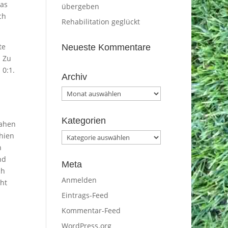
das
übergeben
ch
Rehabilitation geglückt
te
Neueste Kommentare
. Zu
 0:1.
Archiv
Archiv
Kategorien
sahen
chien
Kategorien
n
nd
Meta
ch
Anmelden
ht
Eintrags-Feed
Kommentar-Feed
WordPress.org