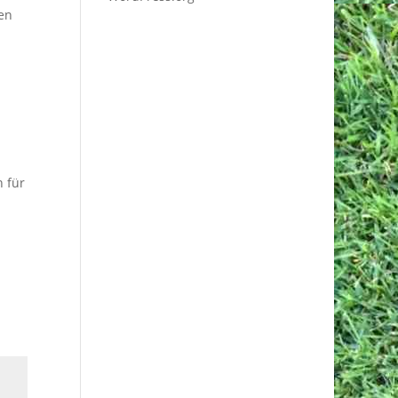
ien
 für