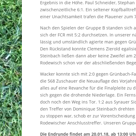
Ergebnis in die Höhe. Paul Schneider, Stepha
zwischenzeitliche 6:1. Ein seltener Kopfballtref
einer Unachtsamkeit trafen die Plauener zum 
Nach den Spielen der Gruppe B standen sich 
sich der FCR mit 5:2 durchsetzen. In unserer n
lässig und umständlich agierte man gegen Grün
Den Rückstand konnte Clemens Zierold egalisie
Steinbach ließen dann aber keine Zweifel am 
Rodewisch schon vor der abschließenden Begeg
Wacker konnte sich mit 2:0 gegen Grünbach-F
die 568 Zuschauer die Neuauflage des Vorjahres
alles auf eine Revanche für die Finalpleite z
sich gegen die drohende Niederlage. Ein Ferns
doch noch den Weg ins Tor. 1:2 aus Syrauer Si
den Treffer von Dominique Steinbach drehten u
zu stoppen war, schob er zur Vorentscheidung 
Rodewischer Anschlusstreffer. Unseren Gruppe
Die Endrunde findet am 20.01.18, ab 13:00 Uhr