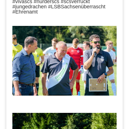
#vivascs #nurderscs #scsverrückt
#jungedrachen #LSBSachsenüberrascht
#Ehrenamt