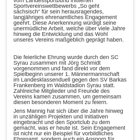
vom Landessportbund initiierten
Sportvereinswettbewerbs „So geht
sächsisch“ für sein herausragendes,
langjähriges ehrenamtliches Engagement
geehrt. Diese Anerkennung würdigt seine
unermüdliche Arbeit, welche über viele Jahre
hinweg die Entwicklung und das Wohl
unseres Vereins maßgeblich geprägt haben.
Die feierliche Ehrung wurde durch den SC
Syrau zusammen mit Jörg Schmidt
vorgenommen und fand direkt vor dem
Spielbeginn unserer 1. Männermannschaft
im Landesklassenduell gegen den SV Barkas
Frankenberg im Waldstadion Syrau statt.
Zahlreiche Mitglieder und Freunde des
Vereins kamen zusammen, um gemeinsam
diesen besonderen Moment zu feiern.
Jens Mannig hat sich über die Jahre hinweg
in unzähligen Projekten und Initiativen
eingebracht und den Sportclub zu dem
gemacht, was er heute ist. Sein Engagement
ist nicht nur ein Beispiel für vorbildliches
Ehrenamt, sondern auch ein Ansporn für