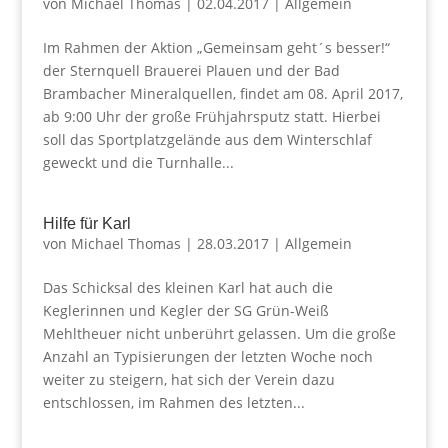
von
Michael Thomas
|
02.04.2017
|
Allgemein
Im Rahmen der Aktion „Gemeinsam geht´s besser!“
der Sternquell Brauerei Plauen und der Bad
Brambacher Mineralquellen, findet am 08. April 2017,
ab 9:00 Uhr der große Frühjahrsputz statt. Hierbei
soll das Sportplatzgelände aus dem Winterschlaf
geweckt und die Turnhalle...
Hilfe für Karl
von
Michael Thomas
|
28.03.2017
|
Allgemein
Das Schicksal des kleinen Karl hat auch die
Keglerinnen und Kegler der SG Grün-Weiß
Mehltheuer nicht unberührt gelassen. Um die große
Anzahl an Typisierungen der letzten Woche noch
weiter zu steigern, hat sich der Verein dazu
entschlossen, im Rahmen des letzten...