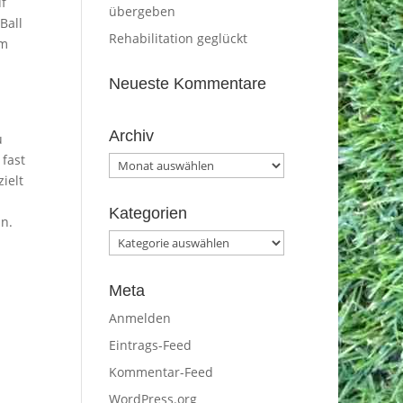
f
übergeben
Ball
Rehabilitation geglückt
um
Neueste Kommentare
Archiv
u
 fast
Archiv
ielt
Kategorien
n.
Kategorien
Meta
Anmelden
Eintrags-Feed
Kommentar-Feed
WordPress.org