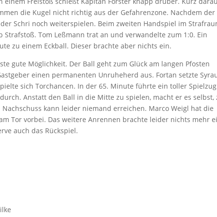
 einem Freistoß schießt Kapitän Förster knapp drüber. Kurz darau
mmen die Kugel nicht richtig aus der Gefahrenzone. Nachdem der 
t der Schri noch weiterspielen. Beim zweiten Handspiel im Strafra
b Strafstoß. Tom Leßmann trat an und verwandelte zum 1:0. Ein
ute zu einem Eckball. Dieser brachte aber nichts ein.
rste gute Möglichkeit. Der Ball geht zum Glück am langen Pfosten
Gastgeber einen permanenten Unruheherd aus. Fortan setzte Syra
lte sich Torchancen. In der 65. Minute führte ein toller Spielzug
urch. Anstatt den Ball in die Mitte zu spielen, macht er es selbst, z
n Nachschuss kann leider niemand erreichen. Marco Weigl hat die
m Tor vorbei. Das weitere Anrennen brachte leider nichts mehr ei
rve auch das Rückspiel.
ilke