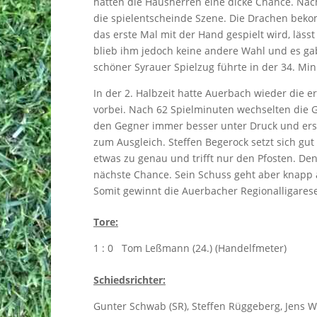
hatten die Hausherren eine dicke Chance. Nach
die spielentscheinde Szene. Die Drachen beko
das erste Mal mit der Hand gespielt wird, läss
blieb ihm jedoch keine andere Wahl und es ga
schöner Syrauer Spielzug führte in der 34. Min
In der 2. Halbzeit hatte Auerbach wieder die e
vorbei. Nach 62 Spielminuten wechselten die 
den Gegner immer besser unter Druck und erspie
zum Ausgleich. Steffen Begerock setzt sich gut d
etwas zu genau und trifft nur den Pfosten. De
nächste Chance. Sein Schuss geht aber knapp a
Somit gewinnt die Auerbacher Regionalligarese
Tore:
1 : 0 Tom Leßmann (24.) (Handelfmeter)
Schiedsrichter:
Gunter Schwab (SR), Steffen Rüggeberg, Jens W