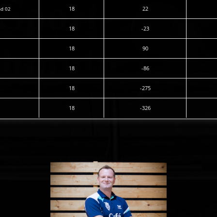
18
22
nd 02
18
-23
18
90
18
-86
18
-275
18
-326