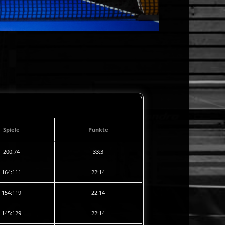
Spiele
Punkte
200:74
33:3
164:111
22:14
154:119
22:14
145:129
22:14