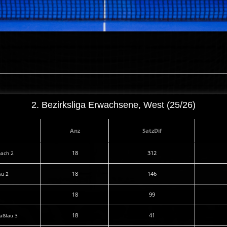
2. Bezirksliga Erwachsene, West (25/26)
Anz
SatzDif
18
312
bach 2
18
146
au 2
18
99
18
41
aßlau 3