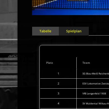
Tabelle
Spielplan
Platz
Team
1
SG Blau-Weiß Reichen
2
ESV Lokomotive Zwick
3
VfB Lengenfeld 1908
4
SV Muldental Wilkau-H