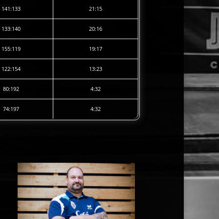
141:133
21:15
133:140
20:16
155:119
19:17
122:154
13:23
80:192
4:32
74:197
4:32