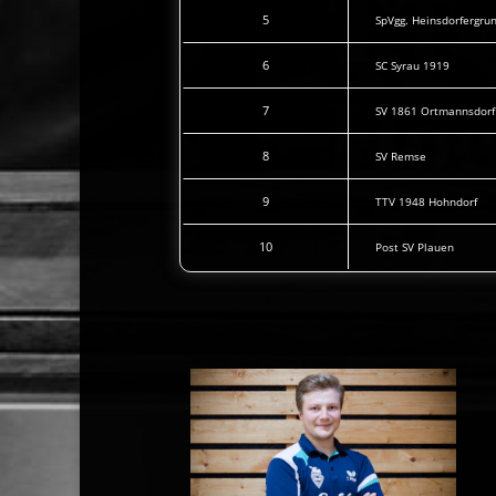
5
SpVgg. Heinsdorfergru
6
SC Syrau 1919
7
SV 1861 Ortmannsdorf
8
SV Remse
9
TTV 1948 Hohndorf
10
Post SV Plauen