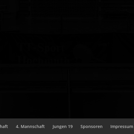
haft
4. Mannschaft
Jungen 19
Sponsoren
Impressum