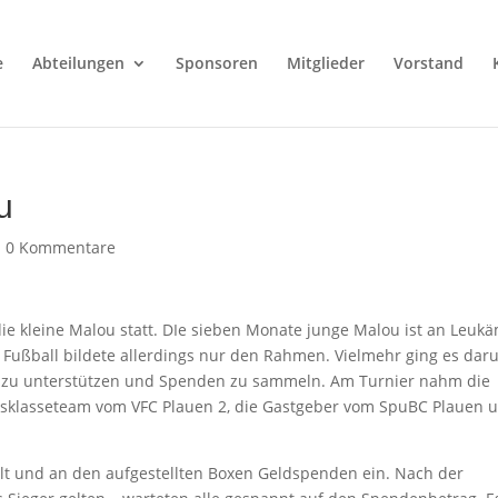
e
Abteilungen
Sponsoren
Mitglieder
Vorstand
u
|
0 Kommentare
die kleine Malou statt. DIe sieben Monate junge Malou ist an Leuk
. Fußball bildete allerdings nur den Rahmen. Vielmehr ging es dar
iell zu unterstützen und Spenden zu sammeln. Am Turnier nahm die
sklasseteam vom VFC Plauen 2, die Gastgeber vom SpuBC Plauen 
t und an den aufgestellten Boxen Geldspenden ein. Nach der