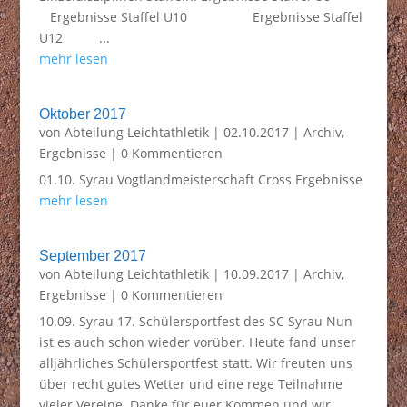
Ergebnisse Staffel U10 Ergebnisse Staffel
U12 ...
mehr lesen
Oktober 2017
von
Abteilung Leichtathletik
|
02.10.2017
|
Archiv
,
Ergebnisse
| 0 Kommentieren
01.10. Syrau Vogtlandmeisterschaft Cross Ergebnisse
mehr lesen
September 2017
von
Abteilung Leichtathletik
|
10.09.2017
|
Archiv
,
Ergebnisse
| 0 Kommentieren
10.09. Syrau 17. Schülersportfest des SC Syrau Nun
ist es auch schon wieder vorüber. Heute fand unser
alljährliches Schülersportfest statt. Wir freuten uns
über recht gutes Wetter und eine rege Teilnahme
vieler Vereine. Danke für euer Kommen und wir