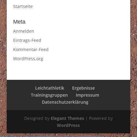
Startseite
Meta
Anmelden
Eintrags-Feed
Kommentar-Feed
WordPress.org
Leichtathletik
Ergebnisse
Trainingsgruppen
Impressum
Datenschutzerklärung
Designed by
Elegant Themes
| Powered by
WordPress
WordPress Cookie Hinweis von Real Cookie Banner