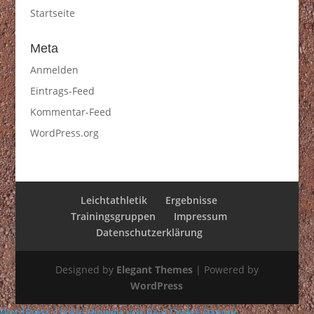
Startseite
Meta
Anmelden
Eintrags-Feed
Kommentar-Feed
WordPress.org
Leichtathletik
Ergebnisse
Trainingsgruppen
Impressum
Datenschutzerklärung
Designed by
Elegant Themes
| Powered by
WordPress
WordPress Cookie Hinweis von Real Cookie Banner