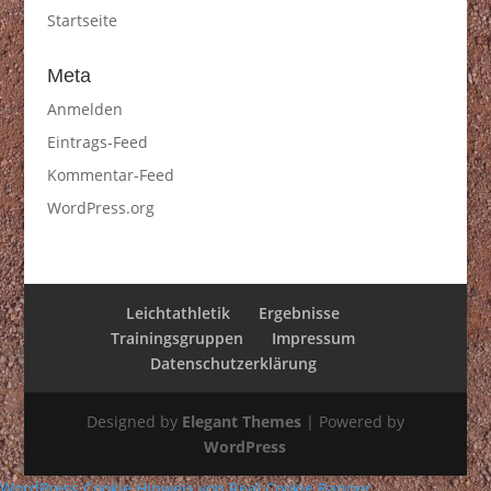
Startseite
Meta
Anmelden
Eintrags-Feed
Kommentar-Feed
WordPress.org
Leichtathletik
Ergebnisse
Trainingsgruppen
Impressum
Datenschutzerklärung
Designed by
Elegant Themes
| Powered by
WordPress
WordPress Cookie Hinweis von Real Cookie Banner