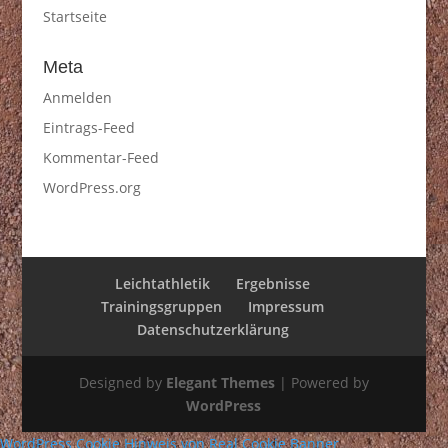
Startseite
Meta
Anmelden
Eintrags-Feed
Kommentar-Feed
WordPress.org
Leichtathletik
Ergebnisse
Trainingsgruppen
Impressum
Datenschutzerklärung
Designed by
Elegant Themes
| Powered by
WordPress
WordPress Cookie Hinweis von Real Cookie Banner