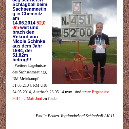
Schlagball beim
Sachsenmeetin
g in Chemnitz
am
14.06.2014
52,0
0m
weit und
brach den
Rekord von
Nicole Schinke
aus dem Jahr
1984, der
51,82m
betrug!!!
Weitere Ergebnisse
des Sachsenmeetings,
RM Mehrkampf
31,05.2104, RM U18
24.05.2014, Auerbach 23.05.14 uvm. sind unter
Ergebnisse
2014 → Mai/ Juni
zu finden.
Emilia Peikert Vogtlandrekord Schlagball AK 11