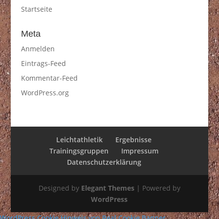
Startseite
Meta
Anmelden
Eintrags-Feed
Kommentar-Feed
WordPress.org
Leichtathletik
Ergebnisse
Trainingsgruppen
Impressum
Datenschutzerklärung
Designed by
Elegant Themes
| Powered by
WordPress
WordPress Cookie Hinweis von Real Cookie Banner