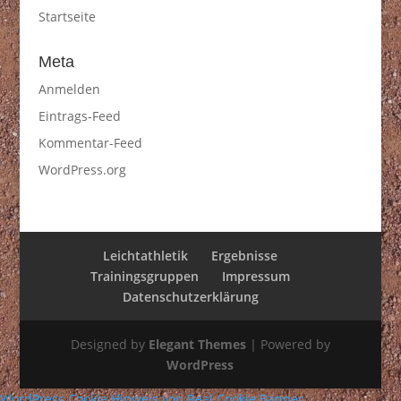
Startseite
Meta
Anmelden
Eintrags-Feed
Kommentar-Feed
WordPress.org
Leichtathletik
Ergebnisse
Trainingsgruppen
Impressum
Datenschutzerklärung
Designed by
Elegant Themes
| Powered by
WordPress
WordPress Cookie Hinweis von Real Cookie Banner