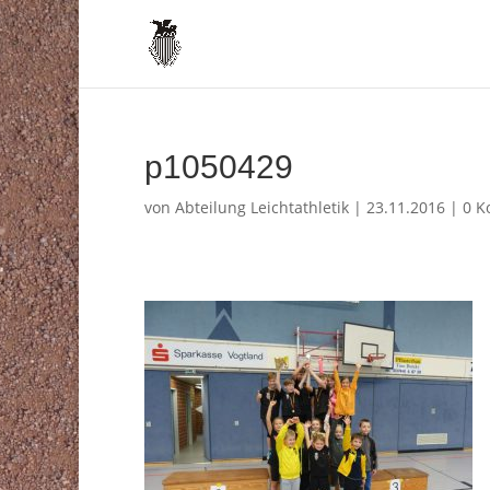
p1050429
von
Abteilung Leichtathletik
|
23.11.2016
|
0 K