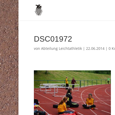
DSC01972
von
Abteilung Leichtathletik
|
22.06.2014
|
0 K