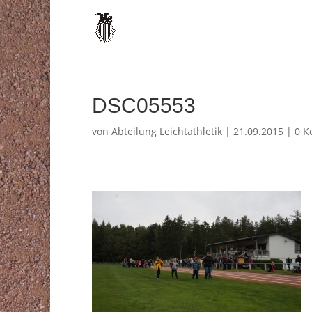
DSC05553
von
Abteilung Leichtathletik
|
21.09.2015
|
0 K