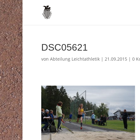
DSC05621
von
Abteilung Leichtathletik
|
21.09.2015
|
0 K