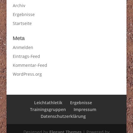
Archiv
Ergebnisse
Startseite
Meta
Anmelden
Eintrags-Feed
Kommentar-Feed
WordPress.org
Leichtathletik
Ergebnisse
Trainingsgruppen
Impressum
Datenschutzerklärung
Designed by
Elegant Themes
| Powered by