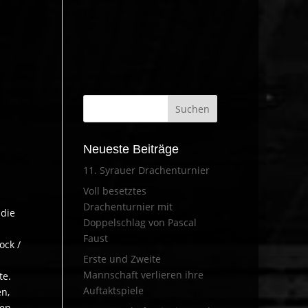
Neueste Beiträge
11. Syrauer Drachenturnier
Voll besetztes
Drachenturnier mit
 die
Doppelschlag von Pascal
Faust
ock /
Erste und Zweite
Mannschaft verlieren ihre
te.
Auftaktspiele
en,
ben