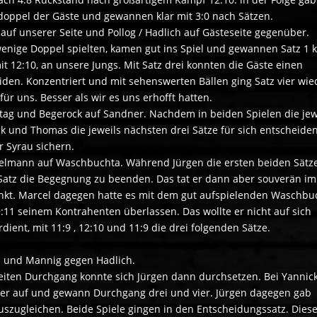
doppel der Gäste und gewannen klar mit 3:0 nach Sätzen.
auf unserer Seite und Pollog / Hadlich auf Gästeseite gegenüber.
enige Doppel spielten, kamen gut ins Spiel und gewannen Satz 1 k
it 12:10, an unsere Jungs. Mit Satz drei konnten die Gäste einen
iden. Konzentriert und mit sehenswerten Bällen ging Satz vier wie
ür uns. Besser als wir es uns erhofft hatten.
ntag und Begerock auf Sandner. Nachdem in beiden Spielen die jew
nk und Thomas die jeweils nächsten drei Sätze für sich entscheide
 Syrau sichern.
ittelmann auf Waschbuchta. Während Jürgen die ersten beiden Sätz
en Satz die Begegnung zu beenden. Das tat er dann aber souverän im
unkt. Marcel dagegen hatte es mit dem gut aufspielenden Waschbu
 9:11 seinem Kontrahenten überlassen. Das wollte er nicht auf sich
ient, mit 11:9 , 12:10 und 11:9 die drei folgenden Sätze.
 und Mannig gegen Hadlich.
zweiten Durchgang konnte sich Jürgen dann durchsetzen. Bei Yannic
e er auf und gewann Durchgang drei und vier. Jürgen dagegen gab
szugleichen. Beide Spiele gingen in den Entscheidungssatz. Diese