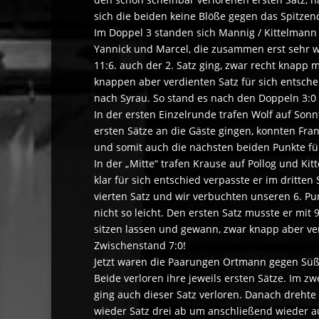
sich die beiden keine Blöße gegen das Spitzen
Im Doppel 3 standen sich Mannig / Kittelmann 
Yannick und Marcel, die zusammen erst sehr w
11:6. auch der 2. Satz ging, zwar recht knapp m
knappen aber verdienten Satz für sich entsche
nach Syrau. So stand es nach den Doppeln 3:0 f
In der ersten Einzelrunde trafen Wolf auf Son
ersten Sätze an die Gäste gingen, konnten Fra
und somit auch die nächsten beiden Punkte für
In der „Mitte“ trafen Krause auf Pollog und K
klar für sich entschied verpasste er im dritt
vierten Satz und wir verbuchten unseren 6. P
nicht so leicht. Den ersten Satz musste er mit
sitzen lassen und gewann, zwar knapp aber verd
Zwischenstand 7:0!
Jetzt waren die Paarungen Ortmann gegen Süß
Beide verloren ihre jeweils ersten Sätze. Im 
ging auch dieser Satz verloren. Danach dreht
wieder Satz drei ab um anschließend wieder au