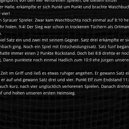
gespornt von den vier verlorenen Spielen, die diesem Einzel
r Halle, erkämpfte er sich Punkt um Punkt und brachte Waschbuc
 vier!
en Syrauer Spieler. Zwar kam Waschbuchta noch einmal auf 8:10 he
r holen. 9:4! Der Sieg war schon in trockenen Tüchern als Ortman
.
iel Satz ein und zwei mit seinem Gegner. Satz drei erkämpfte er s
nbach ging. Noch ein Spiel mit Entscheidungssatz. Satz fünf bega
d hatte immer einen 2 Punkte Rückstand. Doch bei 8:8 drehte er no
ng. Dann punktete noch einmal Hadlich zum 10:9 ehe Jürgen unsere
eit im Griff und ließ es etwas ruhiger angehen. Er gewann Satz ei
e er auf und gewann Satz drei und vier. Punkt Elf zum Endstand 11:
uch kurz, nach vier unglücklich verlorenen Spielen. Danach dreht
uf und holten unseren ersten Heimsieg.