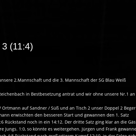
3 (11:4)
unsere 2.Mannschaft und die 3. Mannschaft der SG Blau Weiß
eichenbach in Bestbesetzung antrat und wir ohne unsere Nr.1 an
 / Ortmann auf Sandner / Süß und an Tisch 2 unser Doppel 2 Beger
tmann erwischten den besseren Start und gewannen den 1. Satz
:6 Rückstand noch in ein 14:12. Der dritte Satz ging klar an die Gäs
re Jungs. 1:0, so könnte es weitergehen. Jürgen und Frank gewann
nach 4:8 Rückstand nach großartigem Kampf 12:10. in der Folge ga