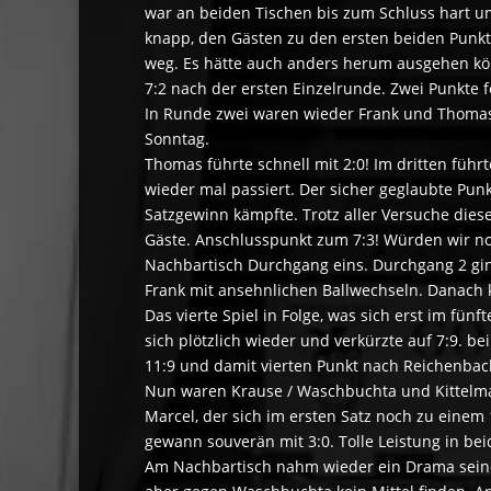
war an beiden Tischen bis zum Schluss hart u
knapp, den Gästen zu den ersten beiden Punkt
weg. Es hätte auch anders herum ausgehen k
7:2 nach der ersten Einzelrunde. Zwei Punkte f
In Runde zwei waren wieder Frank und Thomas 
Sonntag.
Thomas führte schnell mit 2:0! Im dritten fü
wieder mal passiert. Der sicher geglaubte Pun
Satzgewinn kämpfte. Trotz aller Versuche diese
Gäste. Anschlusspunkt zum 7:3! Würden wir no
Nachbartisch Durchgang eins. Durchgang 2 gi
Frank mit ansehnlichen Ballwechseln. Danach k
Das vierte Spiel in Folge, was sich erst im fünf
sich plötzlich wieder und verkürzte auf 7:9. b
11:9 und damit vierten Punkt nach Reichenbach
Nun waren Krause / Waschbuchta und Kittelman
Marcel, der sich im ersten Satz noch zu einem 
gewann souverän mit 3:0. Tolle Leistung in bei
Am Nachbartisch nahm wieder ein Drama seinen