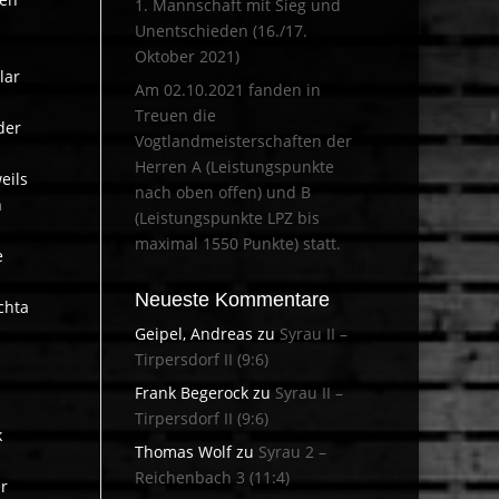
1. Mannschaft mit Sieg und
Unentschieden (16./17.
Oktober 2021)
lar
Am 02.10.2021 fanden in
Treuen die
der
Vogtlandmeisterschaften der
Herren A (Leistungspunkte
eils
nach oben offen) und B
n
(Leistungspunkte LPZ bis
maximal 1550 Punkte) statt.
e
Neueste Kommentare
chta
Geipel, Andreas
zu
Syrau II –
Tirpersdorf II (9:6)
Frank Begerock
zu
Syrau II –
Tirpersdorf II (9:6)
k
Thomas Wolf
zu
Syrau 2 –
Reichenbach 3 (11:4)
r