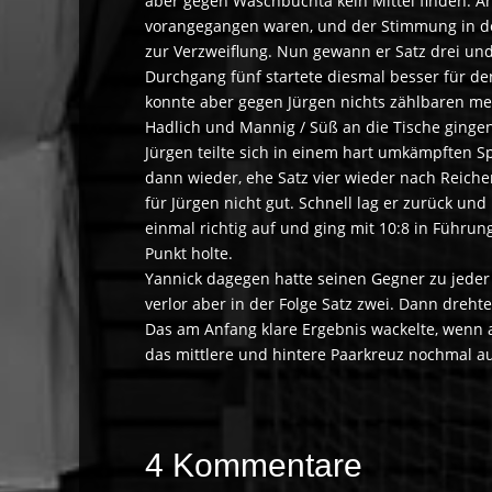
aber gegen Waschbuchta kein Mittel finden. An
vorangegangen waren, und der Stimmung in de
zur Verzweiflung. Nun gewann er Satz drei und
Durchgang fünf startete diesmal besser für d
konnte aber gegen Jürgen nichts zählbaren meh
Hadlich und Mannig / Süß an die Tische gingen
Jürgen teilte sich in einem hart umkämpften Sp
dann wieder, ehe Satz vier wieder nach Reiche
für Jürgen nicht gut. Schnell lag er zurück un
einmal richtig auf und ging mit 10:8 in Führu
Punkt holte.
Yannick dagegen hatte seinen Gegner zu jeder Z
verlor aber in der Folge Satz zwei. Dann dreht
Das am Anfang klare Ergebnis wackelte, wenn a
das mittlere und hintere Paarkreuz nochmal a
4 Kommentare