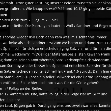
mkämpft. Trotz guter Leistung unserer Beiden mussten sie, denkba
en gratulieren. Wie knapp es war? 9:11 und 10:12 gingen beide Sä
önnen.
ehlten noch zum 2. Sieg im 2. Spiel.
an der Reihe. Die Paarungen lauteten Wolf / Sandner und Begero
hrte Thomas wieder 8:4! Doch dann kam was im Tischtennis immer
kt wackelte als sich Sandner erst zum 8:8 heran und dann zum 11:
s Spiel noch für sich zu entscheiden ging Satz vier und fünf an die
chmal wackeln??? Im Duell der Materialspezialisten gewann Frank
ng dann an seinen Kontrahenten. Satz 3 erkämpfte sich wiederum
am Sonntag wieder besser ins Spiel und entschied Satz vier für si
ten Satz entscheiden sollte. Schnell lag Frank 1:6 zurück. Dann fing 
eim Stand vom 8:10 noch ein toller Ballwechsel ehe Bernd Sonntag 
 entführte. Sollte hier doch noch was für die Gäste gehen?
n / Pollog an der Reihe.
14:12 kämpfen musste, hatte Pollog in der Folge klar im Griff und
den Spielen!
 Lauf. Jürgen gab in Durchgang eins und zwei zwar alles, konnte