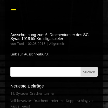
Ausschreibung zum 6. Drachenturnier des SC
Syrau 1919 für Kreisligaspieler
von
Toni
|
02.08.2018
|
Allgemein
Link zur Ausschreibung
Neueste Beiträge
11. Syrauer Drachenturnier
Voll besetztes Drachenturnier mit Doppelschlag von
Pascal Faust