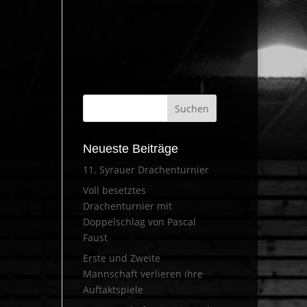
Neueste Beiträge
11. Syrauer Drachenturnier
Voll besetztes
Drachenturnier mit
Doppelschlag von Pascal
Faust
Erste und Zweite
Mannschaft verlieren ihre
Auftaktspiele