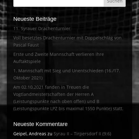
Neueste Beiträge
11. Syrauer Drachenturnier
Voll besetztes Drachenturnier mit Doppelschlag von
Pascal Faust
Erste und Zweite Mannschaft verlieren ihre
Auftaktspiele
1. Mannschaft mit Sieg und Unentschieden (16./17.
Oktober 2021)
Am 02.10.2021 fanden in Treuen die
Vogtlandmeisterschaften der Herren A
(Leistungspunkte nach oben offen) und B
(Leistungspunkte LPZ bis maximal 1550 Punkte) statt.
Neueste Kommentare
Geipel, Andreas
zu
Syrau II – Tirpersdorf II (9:6)